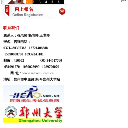
共1
1
2
3
4
5
6
联系我们
联系人：
张老师 杨老师 王老师
报名、咨询电话：
0371--
60397363 13721408888
15890008760 18939243181
邮编：450052
Q
Q:
344517760
651991270 1050023999
1289706070
网 址：
www.zzdxedu.com.cn
地址：
郑州市中原路103号郑州大学站