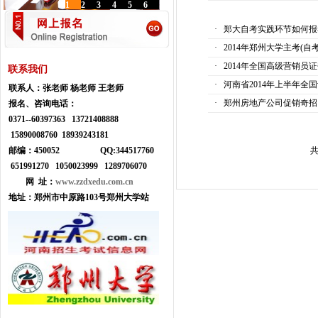
1
2
3
4
5
6
·
郑大自考实践环节如何报
·
2014年郑州大学主考(
·
2014年全国高级营销员
联系我们
·
河南省2014年上半年全
联系人：
张老师 杨老师 王老师
·
郑州房地产公司促销奇招
报名、咨询电话：
0371--
60397363 13721408888
15890008760 18939243181
邮编：450052
Q
Q:
344517760
共
651991270 1050023999
1289706070
网 址：
www.zzdxedu.com.cn
地址：
郑州市中原路103号郑州大学站