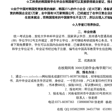
☆工科类的韩国留学生毕业在韩国都可以直接获得就业签证。报
☆由于中国对韩国投资政策的倾斜，韩国25%的中小企业（近10万家）准备
资的韩国企业近5万家，全中国有10万家韩国公司，已经超过了在华日资企业
生前来就业，而韩国现有的中国留学生不足5万，所以出现人才短
☆入学签订培养协议。
二、毕业待遇
:
统一考试合格，发给大学本科毕业证书，国家承认学历，其待遇与普通高
（88）学位字012号文件规定，授予学士学位，并可继续考研或报考公务员
者下期免费重学。学生可以在国内自由转考籍，已修课程有效。学生毕业后
和学士学位证书，毕业证书经过电子注册、编号在中国高等教育学生信息网(http：//w
询。
三
、优惠政策
在校期间有 3000元助学金(每学期750
四、报名办法：
1、通过
www.zzdxedu.cn
网站报名或拨打0371-60397363报名，经审核后
书、高中毕业证或有关学历证明、身份证、一寸照片6张，户口本复印件打开第
使用），书本费600元，保险100元，军训费400元，按
2、报名时间：即日起开始报名。
3、报名地点：河南省郑州市中原路103号郑州
联系人：张老师
电话
:0371-60397363 15890008760 张老师
在线
QQ:1050023999 344517760 65199