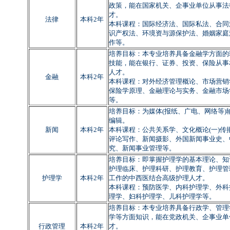
政策，能在国家机关、企事业单位从事法
才。
法律
本科2年
本科课程：国际经济法、国际私法、合同
识产权法、环境资与源保护法、婚姻家庭
作等。
培养目标：本专业培养具备金融学方面的
技能，能在银行、证券、投资、保险从事
人才。
金融
本科2年
本科课程：对外经济管理概论、市场营销
保险学原理、金融理论与实务、金融市场
等。
培养目标：为媒体
(
报纸、广电、网络等
)
编辑。
新闻
本科2年
本科课程：公共关系学、文化概论
(
一
)
传
评论写作、新闻摄影、外国新闻事业史、
究、新闻事业管理等。
培养目标：即掌握护理学的基本理论、知
护理临床、护理科研、护理教育、护理管
护理学
本科2年
工作的中西医结合高级护理人才。
本科课程：预防医学、内科护理学、外科
理学、妇科护理学、儿科护理学等。
培养目标：本专业培养具备行政学、管理
学等方面知识，能在党政机关、企事业单
行政管理
本科2年
才。