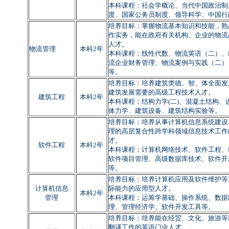
本科课程：社会学概论、当代中国政治制
度、国家公务员制度、领导科学、中国行
培养目标：掌握物流基本知识和技能，熟
作实务，能在政府有关机构、企业的物流
人才。
物流管理
本科2年
本科课程：线性代数、物流英语（二）、
流企业财务管理、物流案例与实践（二）
等。
培养目标：
培养建筑类德、智、体全面发
建筑发展需要的高级工程技术人才。
建筑工程
本科2年
本科课程：结构力学
(
二
)
、混凝土结构、
体力学、建筑设备、建筑结构实验等。
培养目标：培养从事计算机信息系统建设
理的高层复合性跨学科领域信息技术工作
才。
软件工程
本科2年
本科课程：计算机网络技术、软件工程、
软件项目管理、高级数据库技术、软件开
等。
培养目标：培养计算机应用及软件维护等
计算机信息
际能力的应用型人才。
本科2年
管理
本科课程：运筹学基础、操作系统、数据
理、管理经济学、软件开发工具等。
培养目标：培养能在经贸、文化、旅游等
翻译工作的英语门业人才