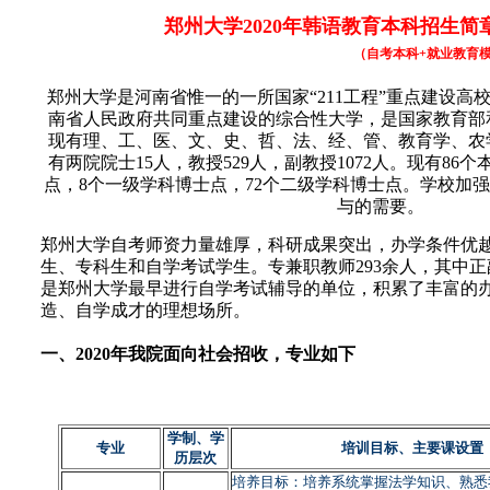
郑州大学2020年韩语教育本科招生简
（自考本科+就业教育
郑州大学是河南省惟一的一所国家“211工程”重点建设高
南省人民政府共同重点建设的综合性大学，是国家教育部
现有理、工、医、文、史、哲、法、经、管、教育学、农
有两院院士15人，教授529人，副教授1072人。现有86
点，8个一级学科博士点，72个二级学科博士点。学校加
与的需要。
郑州大学自考师资力量雄厚，科研成果突出，办学条件优
生、专科生和自学考试学生。专兼职教师293余人，其中正
是郑州大学最早进行自学考试辅导的单位，积累了丰富的
造、自学成才的理想场所。
一、2020年我院面向社会招收，专业如下
学制、学
专业
培训目标、主要课设置
历层次
培养目标：培养系统掌握法学知识、熟悉