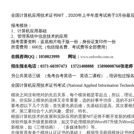
全国计算机应用技术证书NIT，2020年上半年度考试将于3月份最
报考模块：
1、计算机应用基础
2、管理系统中信息技术的应用
报考需要资料：蓝底相片电子版一份，身份证复印件一份
所需费用：600元（包括报名费、考试费等全部费用）
在线咨询QQ：1050023999 网址：
www.zzdxedu.com.cn
招生报名电话：0371-60397473 13721408888 15890008760张老
另公共英语三级 （免考自考英语一 英语二课程），培训包过报
全国计算机应用技术证书考试 (National Applied Information Technolog
模块之间没有绝对的先后关系，每个模块都是零起点，所以，理论
块。但实际上模块的选择又非常重要，选的好事半功倍，选的不好
要考虑以下几个方面：首先要先易后难，先基础后提高。其次要根
求。第三要结合个人的兴趣、爱好、特长。
根据计算机技术的发展和实际应用的需要NIT还将不断开发新的模
块软件版本升级更新模块，如文字处理模块的Word97升级为Word
新模块，如《三维动画》、《多媒体制作》等。
在保留原有单个模块认证证书的基础上，根据学员获得模块证书的