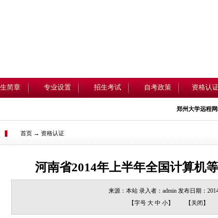
生简章
专业设置
招生考试
自考政策
资格认
郑州大学远程网络教
首页 → 资格认证
河南省2014年上半年全国计算机
来源：本站 录入者：admin 发布日期：2014/
【字号
大
中
小
】
【
关闭
】