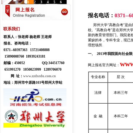
1
2
3
4
5
6
报名电话：
0371--
郑州大学“高教自考”是由
联系我们
校。“高教自考”是在郑州大
新的教育管理部门。我院老
联系人：
张老师 杨老师 王老师
紧缺的本，专科专业，现已
报名、咨询电话：
理想场所.
0371--
60397363 13721408888
一、 2013年我院面向社会
15890008760 18939243181
www
邮编：450052
Q
Q:
344517760
网上报名官方网址：
651991270 1050023999
1289706070
网 址：
www.zzdxedu.com.cn
专业名称
层 次
地址：
郑州市中原路103号郑州大学站
法律
本科三年
金 融
本科三年