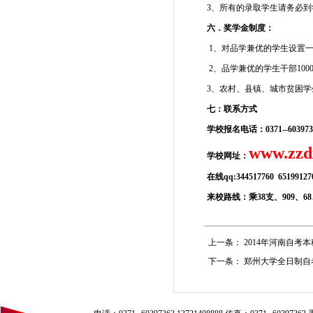
3、所有的录取学生请务必
六．奖学金制度：
1、对品学兼优的学生设置一等奖
2、品学兼优的学生干部100
3、农村、县镇、城市贫困学
七：联系方式
学校报名电话：
0371--
60397
www.zzd
学校网址：
在线qq:344517760 6519912
来校路线：乘38支、909、6
上一条：
2014年河南自考
下一条：
郑州大学全日制自