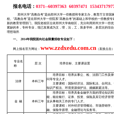
报名电话：
0371--60397363 60397471 1534371797
郑州大学“高教自考”是由郑州大学一些教授和专家主办，教育厅主管国
校。“高教自考”是在郑州大学一些院系“高教自考”的基础上和学校的一些教授
新的教育管理部门。我院老校区位依郑州大学南校区，充分利用郑州大学一些优
紧缺的本，专科专业，现已发展成为文，理，法，工，医多学科，多层次的综合
理想场所.
一、 2014年我院面向社会限量招收专业如下：
www.zzdxedu.com.cn
网上报名官方网址：
（直接点击
专业名
层 次
培养目标、主要课设置
称
培养目标：培养从事公、检、法部门工作及律
问等专业人才。
法律
本科三年
主要课程：国际经济法、国际私法、合同法、
知识产权法、环境资源保护法、婚姻家庭法等。
培养目标：培养具备金融学方面的理论知识和
能，能在银行、证券、投资、保险及其它经济管理
金 融
本科三年
业从事相关工作的专门人才。
主要课程：对外经济管理概论、市场营销学、
融、保险学原理、金融理论与实务等。