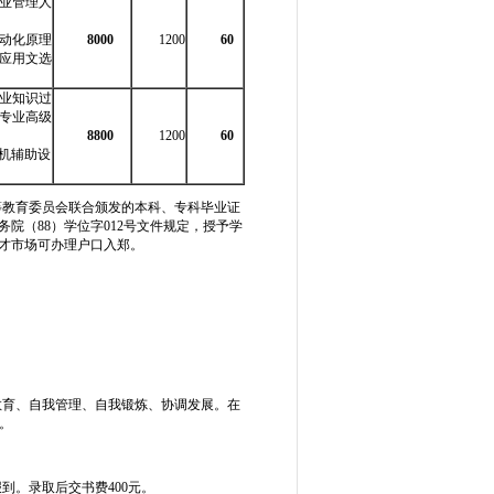
业管理人
动化原理
8000
1200
60
应用文选
业知识过
专业高级
8800
1200
60
机辅助设
等教育委员会联合颁发的本科、专科毕业证
院（88）学位字012号文件规定，授予学
人才市场可办理户口入郑。
教育、自我管理、自我锻炼、协调发展。在
。
到。录取后交书费400元。