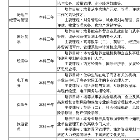
论与实务、质量管理、企业经营战略等。
培养目标：培养从事房地产开发、管理、评估
房地产
工作的高级技才。
本科三年
经营与管理
主要课程：财务管理学、城市规划与管理、房
评估、物业管理实务、房地产营销学等。
培养目标：培养能在外贸企业及政府部门从事
国际贸
管理、调研和宣传策划工作的专业人才。
本科三年
易
主要课程：高等数学（二）、英语二、经贸知
外贸英语写作、管理系统中计算机应用等。
培养目标：本专业培养金融机构和企业从事经
预测和规划的高级专门人才。
经济学
本科三年
主要课程：西方经济学、国际经济学、发展经
济思想史等。
培养目标：使学生能在电子商务有关的机构、
电子商
事业从事电子商务实际工作的专业管理人才。
本科三年
务
主要课程：网络营销与策划、互联网数据库、
与现代物流、电子商务法概论等。
培养目标：培养从事各类金融机构、企业及风
高素质复合型风险和保险专业的高级管理技术人才
保险学
本科三年
主要课程：英语（二）、社会保障概论、风险
险学原理、财产保险学等。
培养目标：本专业培养具有旅游管理专业知识
旅游管
业单位管理工作的高级专门人才。
本科三年
理
主要课程：旅游景区管理学、旅游资源规划与
旅游人力资源管理学、中国旅游文化史等。