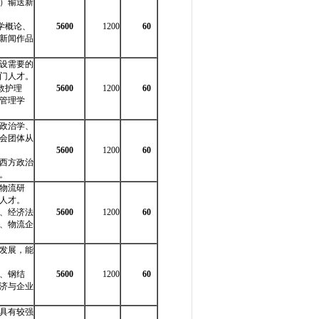
）输送新
学概论、
5600
1200
60
新闻作品
设需要的
门人才。
救护理
5600
1200
60
管理学
政治学、
会团体从
5600
1200
60
西方政治
。
物流研
人才。
、经济法
5600
1200
60
、物流企
发展，能
、钢结
5600
1200
60
济与企业
具有较强