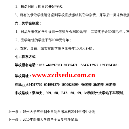
2、报名时间：即日起开始报名。
3、所有的录取学生请务必到学校直接缴纳其它学杂费、开学后一周未到校
六．奖学金制度：
1、对品学兼优的学生设置一等奖学金3000元/年，二等奖学金3000元/年，三
2、品学兼优的学生干部1000元每年；
3、农村、县镇、城市贫困学生享受每年1500元补助。
七：联系方式
学校报名电话：
0371--
60397363 60397471 15343717977 18939243181
www.zzdxedu.com.cn
学校网址：
在线qq:344517760 651991270 1050023999
张老师 杨老师 王老师
来校路线：乘38支、909、68、B12、60、99、k9到郑州大学站下车即到
。
上一条：
郑州大学三年制全日制自考本科2014年招生计划
下一条：
2015年郑州大学自考全日制招生简章