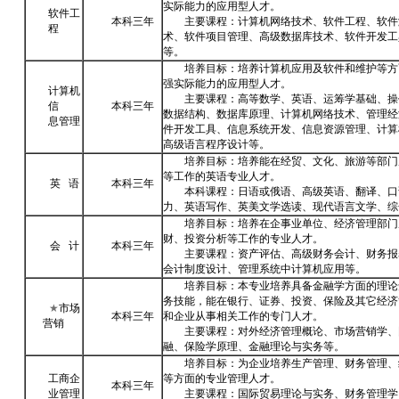
实际能力的应用型人才。
软件工
本科三年
主要课程：计算机网络技术、软件工程、软件
程
术、软件项目管理、高级数据库技术、软件开发工
等。
培养目标：培养计算机应用及软件和维护等方
强实际能力的应用型人才。
计算机
主要课程：高等数学、英语、运筹学基础、操
信
本科三年
数据结构、数据库原理、计算机网络技术、管理经
息管理
件开发工具、信息系统开发、信息资源管理、计算
高级语言程序设计等。
培养目标：培养能在经贸、文化、旅游等部门
等工作的英语专业人才。
英 语
本科三年
本科课程：日语或俄语、高级英语、翻译、口
力、英语写作、英美文学选读、现代语言文学、综
培养目标：培养在企事业单位、经济管理部门
财、投资分析等工作的专业人才。
会 计
本科三年
主要课程：资产评估、高级财务会计、财务报
会计制度设计、管理系统中计算机应用等。
培养目标：本专业培养具备金融学方面的理论
务技能，能在银行、证券、投资、保险及其它经济
★
市场
本科三年
和企业从事相关工作的专门人才。
营销
主要课程：对外经济管理概论、市场营销学、
融、保险学原理、金融理论与实务等。
培养目标：为企业培养生产管理、财务管理、
工商企
等方面的专业管理人才。
本科三年
业管理
主要课程：国际贸易理论与实务、财务管理学