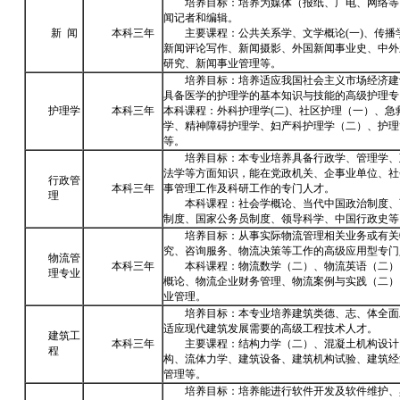
培养目标：培养为媒体（报纸、广电、网络等
闻记者和编辑。
新 闻
本科三年
主要课程：公共关系学、文学概论(一)、传播
新闻评论写作、新闻摄影、外国新闻事业史、中外
研究、新闻事业管理等。
培养目标：培养适应我国社会主义市场经济建
具备医学的护理学的基本知识与技能的高级护理专
护理学
本科三年
本科课程：外科护理学(二)、社区护理（一）、急
学、精神障碍护理学、妇产科护理学（二）、护理
等。
培养目标：本专业培养具备行政学、管理学、
法学等方面知识，能在党政机关、企事业单位、社
行政管
本科三年
事管理工作及科研工作的专门人才。
理
本科课程：社会学概论、当代中国政治制度、
制度、国家公务员制度、领导科学、中国行政史等
培养目标：从事实际物流管理相关业务或有关
究、咨询服务、物流决策等工作的高级应用型专门
物流管
本科三年
本科课程：物流数学（二）、物流英语（二）
理专业
概论、物流企业财务管理、物流案例与实践（二）
业管理。
培养目标：本专业培养建筑类德、志、体全面
适应现代建筑发展需要的高级工程技术人才。
建筑工
本科三年
主要课程：结构力学（二）、混凝土机构设计
程
构、流体力学、建筑设备、建筑机构试验、建筑经
管理等。
培养目标：培养能进行软件开发及软件维护、