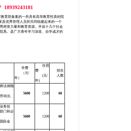
7 18939243181
家教育部备案的一所具有高等教育性质的院
专家及优秀管理人员所共同组建起来的一个
秀师资力量和教育资源。开设十几个社会
院系。是广大青年学习深造、自学成才的
）
住宿
学费
费
招生
（元/
(元/
人数
年）
年)
师法律顾
5600
1200
60
劳动法、
业务技
部门和企
5600
1200
60
国际金