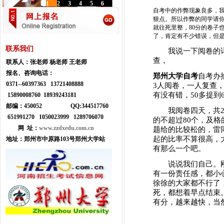
1
2
3
4
5
6
自考中的作弊现象良多，
狠点。所以作弊的同学请
就往死里整，80分的卷子
了，肯定有不少错误，但
联系我们
我说一下阅卷的详
查，
联系人：
张老师 杨老师 王老师
报名、咨询电话：
郑州大学自考
自考办
0371--
60397363 13721408888
3人阅卷，一人复查
有没有错，50多提
15890008760 18939243181
邮编：450052
Q
Q:
344517760
我阅卷四天，共20
651991270 1050023999
1289706070
的不超过80个，及格
网 址：
www.zzdxedu.com.cn
题给的比较松的，雷同
起的比率不算很高，
地址：
郑州市中原路103号郑州大学站
有那么一个吧。
说说我们自己。刚
有一份责任感，都小
徐徐的大家都不行了
死，都想着早点结束
有分，越来越快，当