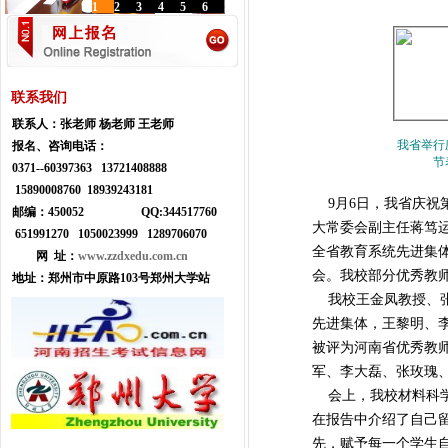
1
2
3
4
5
6
联系我们
联系人：
张老师 杨老师 王老师
我省举行
报名、咨询电话：
节
0371--
60397363 13721408888
15890008760 18939243181
9月6日，我省庆祝
邮编：450052
Q
Q:
344517760
大常委会副主任蒋笃
651991270 1050023999
1289706070
全省教育系统先进集
网 址：
www.zzdxedu.com.cn
会。我校部分优秀教
地址：
郑州市中原路103号郑州大学站
我校王金凤教授、张
先进集体，王黎明、
被评为河南省优秀教
军、李大磊、张玫瑰
会上，我校材料科学
在报告中介绍了自己
先，赋予每一个学生