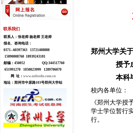
1
2
3
4
5
6
联系我们
联系人：
张老师 杨老师 王老师
报名、咨询电话：
郑州大学关
0371--
60397363 13721408888
15890008760 18939243181
授予
邮编：450052
Q
Q:
344517760
651991270 1050023999
1289706070
本科
网 址：
www.zzdxedu.com.cn
地址：
郑州市中原路103号郑州大学站
校内各单位：
《郑州大学授
学士学位暂行
行。