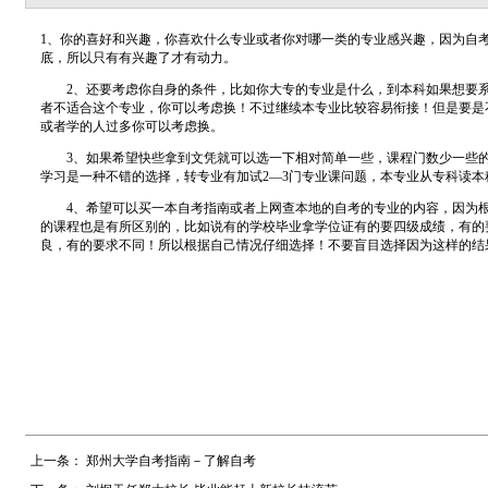
1、你的喜好和兴趣，你喜欢什么专业或者你对哪一类的专业感兴趣，因为自
底，所以只有有兴趣了才有动力。
2、还要考虑你自身的条件，比如你大专的专业是什么，到本科如果想要系
者不适合这个专业，你可以考虑换！不过继续本专业比较容易衔接！但是要是
或者学的人过多你可以考虑换。
3、如果希望快些拿到文凭就可以选一下相对简单一些，课程门数少一些的
学习是一种不错的选择，转专业有加试2—3门专业课问题，本专业从专科读本
4、希望可以买一本自考指南或者上网查本地的自考的专业的内容，因为根
的课程也是有所区别的，比如说有的学校毕业拿学位证有的要四级成绩，有的
良，有的要求不同！所以根据自己情况仔细选择！不要盲目选择因为这样的结
上一条：
郑州大学自考指南－了解自考