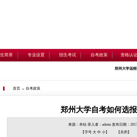
生简章
专业设置
招生考试
自考政策
资格认
郑州大学远程
首页 → 自考政策
郑州大学自考如何选报
来源：本站 录入者：admin 发布日期：2013/
【字号
大
中
小
】
【
关闭
】