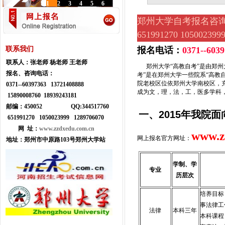
1
2
3
4
5
6
郑州大学自考报名咨询电话:037
651991270 1050023
联系我们
报名电话：
0371--603
联系人：
张老师 杨老师 王老师
郑州大学“高教自考”是由郑州
报名、咨询电话：
考”是在郑州大学一些院系“高教
院老校区位依郑州大学南校区，
0371--
60397363 13721408888
成为文，理，法，工，医多学科
15890008760 18939243181
邮编：450052
Q
Q:
344517760
一、
2015
年我院面
651991270 1050023999
1289706070
网 址：
www.zzdxedu.com.cn
www.z
网上报名官方网址：
地址：
郑州市中原路103号郑州大学站
学制、学
专业
历层次
培养目标
事法律工
法律
本科三年
本科课程