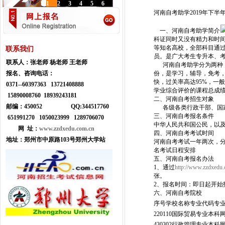
1
2
3
4
5
6
河南自考助学2019年下半
一、河南自考助学简介
科证同时又没有精力和时
等知名高校，全部科目通
联系我们
员。是广大考生专升本、
联系人：
张老师 杨老师 王老师
河南自考助学分为两种，
报名、咨询电话：
份，是学习，辅导，免考
快，过关率高达95%，一
0371--
60397363 13721408888
学业综合评价的课程总成绩=
15890008760 18939243181
二、河南自考招生对象
邮编：450052
Q
Q:
344517760
各级各类行政干部、国家
三、河南自考报名条件
651991270 1050023999
1289706070
中华人民共和国公民，以
网 址：
www.zzdxedu.com.cn
四、河南自考考试时间
地址：
郑州市中原路103号郑州大学站
河南自考考试一年两次，分
名考试日程安排
五、河南自考报名办法
1、通过
http://www.zzdxedu
张。
2、报名时间：即日起开始
六、河南自考院校
序号学校名称专业代码专业
220110国际贸易专业本科
430302行政管理专业本科