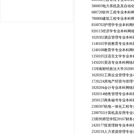
580605电力系统及其自
680720软件工程专业本科
780806建筑工程专业本科
8100702护理学专业本科
920115经济学专业本科网
1020302酒店管理专业本
1140102学前教育专业本
1240108教育学专业本科
1350105汉语言文学专业
1450201英语专业本科网
15河南财经政法大学202
1620202工商企业管理专
1720224房地产经营与
1820204会计专业本科网
1920314销售管理专业本
2050125商务秘书专业本
2180307机电一体化工程
2280702计算机及应用专
23郑州师范学院20167
2420177投资理财专业本
2520218人力资源管理专