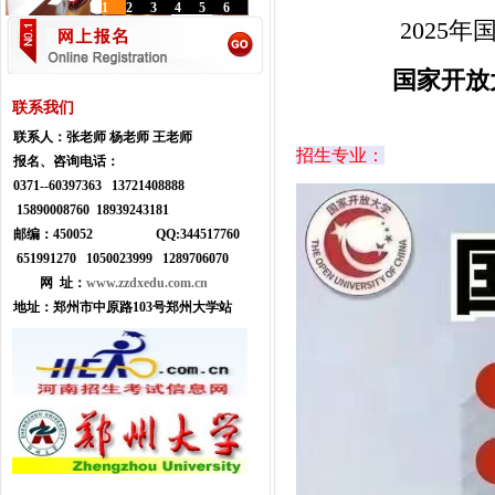
1
2
3
4
5
6
2025
国家开放
联系我们
联系人：
张老师 杨老师 王老师
招生专业：
报名、咨询电话：
0371--
60397363 13721408888
15890008760 18939243181
邮编：450052
Q
Q:
344517760
651991270 1050023999
1289706070
网 址：
www.zzdxedu.com.cn
地址：
郑州市中原路103号郑州大学站