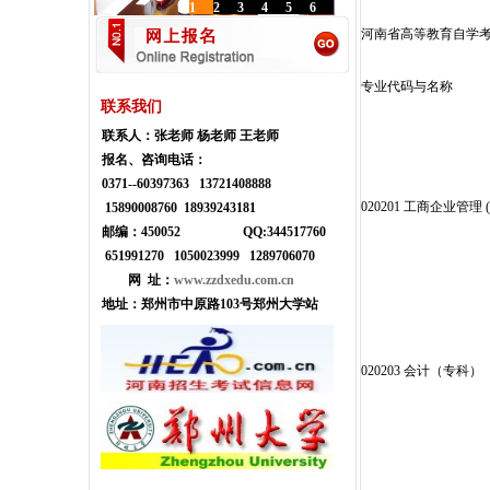
1
2
3
4
5
6
河南省高等教育自学考
专业代码与名称
联系我们
联系人：
张老师 杨老师 王老师
报名、咨询电话：
0371--
60397363 13721408888
020201 工商企业管理 
15890008760 18939243181
邮编：450052
Q
Q:
344517760
651991270 1050023999
1289706070
网 址：
www.zzdxedu.com.cn
地址：
郑州市中原路103号郑州大学站
020203
会计（专科）