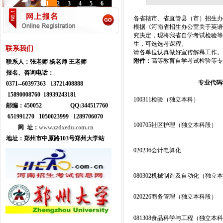
1
2
3
4
5
6
各省辖市、省直管县（市）招生办
根据《河南省招生办公室关于英语（
究决定，现将我省自学考试检验等
生，可选选考课程。
联系我们
请各单位认真做好宣传解释工作。
附件：
高等教育自学考试检验等专
联系人：
张老师 杨老师 王老师
报名、咨询电话：
专业代码
0371--
60397363 13721408888
15890008760 18939243181
100311检验（独立本科）
邮编：450052
Q
Q:
344517760
651991270 1050023999
1289706070
100705社区护理（独立本科段）
网 址：
www.zzdxedu.com.cn
地址：
郑州市中原路103号郑州大学站
020236会计电算化
080302机械制造及自动化（独立
020226商务管理（独立本科段）
081308食品科学与工程（独立本