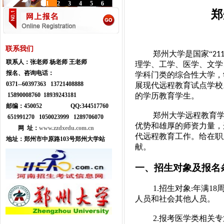
1
2
3
4
5
6
郑
联系我们
郑州大学是国家
“
21
联系人：
张老师 杨老师 王老师
理学、工学、医学、文学
报名、咨询电话：
学科门类的综合性大学，
0371--
60397363 13721408888
展现代远程教育试点学校
的学历教育学生。
15890008760 18939243181
邮编：450052
Q
Q:
344517760
郑州大学远程教育
651991270 1050023999
1289706070
优势和雄厚的师资力量，
网 址：
www.zzdxedu.com.cn
代远程教育工作。给在职
地址：
郑州市中原路103号郑州大学站
献。
一、招生对象及报名
1.
招生对象
年满
18
:
人员和社会其他人员。
2.
报考医学类相关专