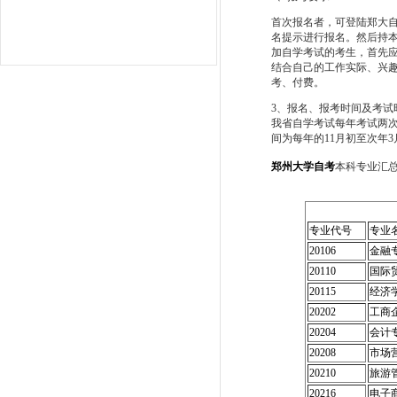
首次报名者，可登陆郑大自考招生
名提示进行报名。然后持
加自学考试的考生，首先
结合自己的工作实际、兴
考、付费。
3、报名、报考时间及考试
我省自学考试每年考试两次
间为每年的11月初至次年3
郑州大学自考
本科专业汇
专业代号
专业
20106
金融
20110
国际
20115
经济
20202
工商
20204
会计
20208
市场
20210
旅游
20216
电子