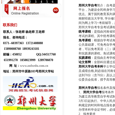
1
2
3
4
5
6
郑州大学自考
简介：自考
平台，为建设全民终身学
优点。属于国民教育系列
南财经政法大学等, 学分
间为网上学习+考前辅导
联系我们
郑州大学自考专业考试课
统考课程
：是指由河南省
联系人：
张老师 杨老师 王老师
考试的课程。其中统考课
报名、咨询电话：
免考课程
：根据自学考试
0371--
60397363 13721408888
公共基础课，可免考自学考
15890008760 18939243181
者，可以免考英语（二）
和实践课的课程。免试课
邮编：450052
Q
Q:
344517760
实践课程
：是指由主考学
651991270 1050023999
1289706070
论文答辩
：全部科目通过
网 址：
www.zzdxedu.com.cn
郑州大学自考本科
学士学
且成绩合格,则必须在河南
地址：
郑州市中原路103号郑州大学站
达到70分（含70分）及
位委员会批准，授予高等
郑州大学自考
报名条件及
1、
郑州大学自考
报考条件
为建立高等教育自学考试制
3月3日起执行。中华人民
构规定的时间和地点报名
办理本科毕业证书时，必
2、报考要求