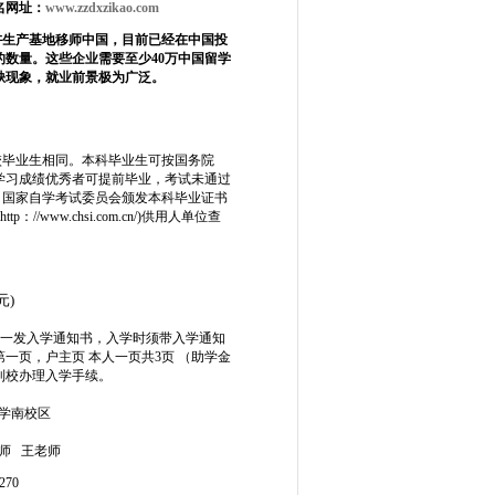
名网址：
www.zzdxzikao.com
讲生产基地移师中国，目前已经在中国投
的数量。这些企业需要至少40万中国留学
缺现象，就业前景极为广泛。
校毕业生相同。本科毕业生可按国务院
。学习成绩优秀者可提前毕业，考试未通过
，国家自学考试委员会颁发本科毕业证书
ww.chsi.com.cn/)供用人单位查
元)
院校统一发入学通知书，入学时须带入学通知
一页，户主页 本人一页共3页 （助学金
时到校办理入学手续。
大学南校区
 杨老师 王老师
1270