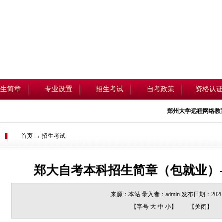
生简章
专业设置
招生考试
自考政策
资格认
郑州大学远程网络教育
本
首页 → 招生考试
郑大自考本科招生简章（包就业）-
来源：本站 录入者：admin 发布日期：2020/
【字号
大
中
小
】
【
关闭
】