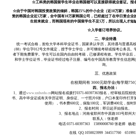
☆工科类的韩国留学生毕业在韩国都可以直接获得就业签证。报
☆由于中国对韩国投资政策的倾斜，韩国25%的中小企业（近10万家）准备
资的韩国企业近5万家，全中国有10万家韩国公司，已经超过了在华日资企业
生前来就业，而韩国现有的中国留学生不足5万，所以出现人才短
☆入学签订培养协议。
二、毕业待遇
:
统一考试合格，发给大学本科毕业证书，国家承认学历，其待遇与普通高
（88）学位字012号文件规定，授予学士学位，并可继续考研或报考公务员
者下期免费重学。学生可以在国内自由转考籍，已修课程有效。学生毕业后
和学士学位证书，毕业证书经过电子注册、编号在中国高等教育学生信息网(http：//w
询。
三
、优惠政策
在校期间有 3000元助学金(每学期750
四、报名办法：
1、通过
www.zzdxedu.cn
网站报名或拨打0371-60397363报名，经审核后
书、高中毕业证或有关学历证明、身份证、一寸照片6张，户口本复印件打开第
使用），书本费600元，保险100元，军训费400元，按
2、报名时间：即日起开始报名。
3、报名地点：河南省郑州市中原路103号郑州
联系人：张老师
电话
:0371-60397363 15890008760 张老师
在线
QQ:1050023999 344517760 65199