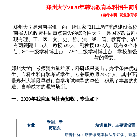
郑州大学2020年韩语教育本科招生简
（自考本科+就业教育
郑州大学是河南省惟一的一所国家“211工程”重点建设高
南省人民政府共同重点建设的综合性大学，是国家教育部
现有理、工、医、文、史、哲、法、经、管、教育学、农
有两院院士15人，教授529人，副教授1072人。现有86
点，8个一级学科博士点，72个二级学科博士点。学校加
与的需要。
郑州大学自考师资力量雄厚，科研成果突出，办学条件优
生、专科生和自学考试学生。专兼职教师293余人，其中正
是郑州大学最早进行自学考试辅导的单位，积累了丰富的
造、自学成才的理想场所。
一、2020年我院面向社会招收，专业如下
学制、学
专业
培训目标、主要课设置
历层次
培养目标：培养系统掌握法学知识、熟悉