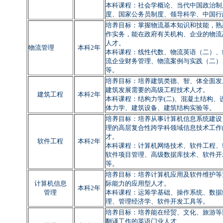
本科课程：社会学概论、当代中国政治制
度、国家公务员制度、领导科学、中国行
培养目标：掌握物流基本知识和技能，熟
作实务，能在政府有关机构、企业的物流
人才。
物流管理
本科2年
本科课程：线性代数、物流英语（二）、
流企业财务管理、物流案例与实践（二）
等。
培养目标：
培养建筑类德、智、体全面发
建筑发展需要的高级工程技术人才。
建筑工程
本科2年
本科课程：结构力学
(
二
)
、混凝土结构、
体力学、建筑设备、建筑结构实验等。
培养目标：培养从事计算机信息系统建设
理的高层复合性跨学科领域信息技术工作
才。
软件工程
本科2年
本科课程：计算机网络技术、软件工程、
软件项目管理、高级数据库技术、软件开
等。
培养目标：培养计算机应用及软件维护等
计算机信息
际能力的应用型人才。
本科2年
管理
本科课程：运筹学基础、操作系统、数据
理、管理经济学、软件开发工具等。
培养目标：培养能在经贸、文化、旅游等
翻译工作的英语门业人才