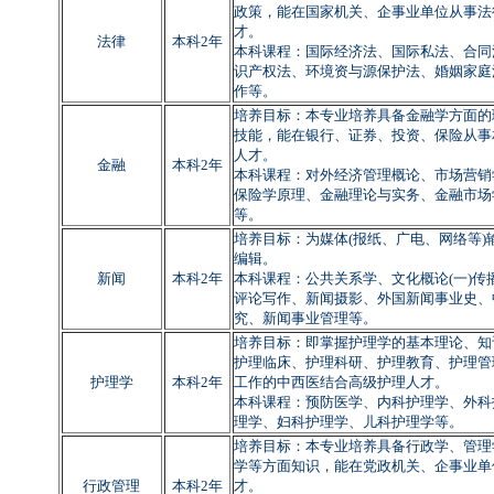
政策，能在国家机关、企事业单位从事法
才。
法律
本科2年
本科课程：国际经济法、国际私法、合同
识产权法、环境资与源保护法、婚姻家庭
作等。
培养目标：本专业培养具备金融学方面的
技能，能在银行、证券、投资、保险从事
人才。
金融
本科2年
本科课程：对外经济管理概论、市场营销
保险学原理、金融理论与实务、金融市场
等。
培养目标：为媒体
(
报纸、广电、网络等
)
编辑。
新闻
本科2年
本科课程：公共关系学、文化概论
(
一
)
传
评论写作、新闻摄影、外国新闻事业史、
究、新闻事业管理等。
培养目标：即掌握护理学的基本理论、知
护理临床、护理科研、护理教育、护理管
护理学
本科2年
工作的中西医结合高级护理人才。
本科课程：预防医学、内科护理学、外科
理学、妇科护理学、儿科护理学等。
培养目标：本专业培养具备行政学、管理
学等方面知识，能在党政机关、企事业单
行政管理
本科2年
才。