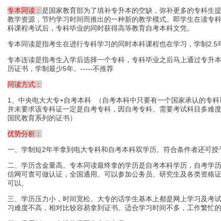
专本同读：
是国家教育部为了填补专升本的空缺，弥补更多的专科生
教学资源，节约学习时间而推出的一种新的教学模式。即学生在读专
科课程考试后，专科毕业的同时获得高等教育自考本科文凭。
专本同读是指考生在进行专科学习的同时本科课程也在学习，学制2.5年--
专本连读是指考生入学后选择一个专科，专科毕业之后马上通过专升
历证书，学制最少5年。-----不推荐
同读方式：
1、中央电大大专+自考本科 （自考本科中只要有一个国家承认的专
并未要求该专科证一定是自考专科，因自考专科。需要考试科目多难
国民教育系列的证书）
优势分析：
一、学制短2年半拿到电大专科和自考本科双学历。符合条件者还可授
二、学历含金量高。专本同读最终拿的学历是自考本科学历，自考学
信网可查可做认证，全国通用。可以参加公务员、研究生及各类资格
可以。
三、学历压力小，时间宽松。大专的话学生基本上都是网上学习及考
习难度不高，相对比较容易拿到证书。适合学习时间不多，工作繁忙