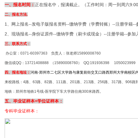
一、报名时间：
正在报名中，报满截止。（工作时间：周一到周六9:00-
二、报名方法.
1、网上报名--发电子版报名资料--缴纳学费（学费转账）--注册学籍--
2、现场报名--身份证原件--缴纳学费（刷卡或现金）--注册学籍--参加
三、联系方式
：
办公室：0371-60397363 负责人：张老师15890008760
微信或QQ：13721408888 （15890008760） QQ:191936398 1050023999
四、报名地址：
河南
·
郑州市二七区大学路与康复前街交叉口路西郑州大学南校区
来校路线：
4路、63路、82路、111路、201路、213路、256路、317路、9
地铁：郑州市地铁1号线-医学院下车大学路往南300米路西。
五、毕业证样本+学位证样本：
专科毕业证样本：