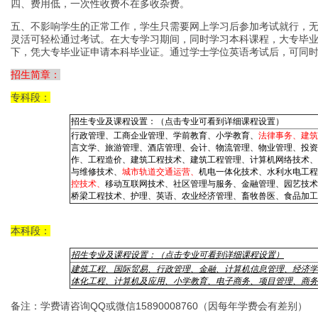
四、费用低，一次性收费不在多收杂费。
五、不影响学生的正常工作，学生只需要网上学习后参加考试就行，
灵活可轻松通过考试。在大专学习期间，同时学习本科课程，大专毕
下，凭大专毕业证申请本科毕业证。通过学士学位英语考试后，可同
招生简章：
专科段：
招生专业及课程设置：（点击专业可看到详细课程设置）
行政管理、工商企业管理、学前教育、小学教育、
法律事务、建筑
言文学、旅游管理、酒店管理、会计、物流管理、物业管理、投资
作、工程造价、建筑工程技术、建筑工程管理、计算机网络技术、
与维修技术、
城市轨道交通运营、
机电一体化技术、水利水电工程
控技术、
移动互联网技术、社区管理与服务、金融管理、园艺技术
桥梁工程技术、护理、英语、农业经济管理、畜牧兽医、食品加工
本科段：
招生专业及课程设置：（点击专业可看到详细课程设置）
建筑工程
、
国际贸易
、
行政管理
、
金融
、
计算机信息管理
、
经济学
体化工程
、
计算机及应用
、
小学教育
、
电子商务
、
项目管理、商务
备注：学费请咨询QQ或微信15890008760（因每年学费会有差别）