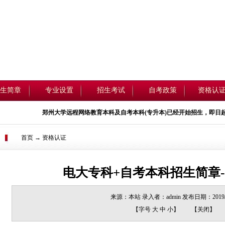
生简章
专业设置
招生考试
自考政策
资格认
郑州大学远程网络教育
本科
及自考本科(
专升本
)已经开始招生，即日起开始报名，详
首页 → 资格认证
电大专科+自考本科招生简章--
来源：本站 录入者：admin 发布日期：2019/1
【字号
大
中
小
】
【
关闭
】