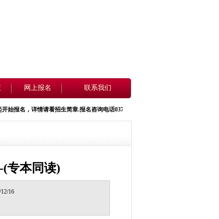
证
网上报名
联系我们
情请看招生简章.报名咨询电话0371-60397363 13721408888 15890008760
(专本同读)
2/16