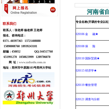
1
2
3
4
5
6
河南省自考
专业名称(开课的专业以
联系我们
联系人：
张老师 杨老师 王老师
020106 金 融
★
报名、咨询电话：
0371--
60397363 13721408888
15890008760 18939243181
020108 保 险
邮编：450052
Q
Q:
344517760
651991270 1050023999
1289706070
020110 国际贸易
★
网 址：
www.zzdxedu.com.cn
地址：
郑州市中原路103号郑州大学站
020115 经济学
★
020119 餐饮管理
020121 调查与分析