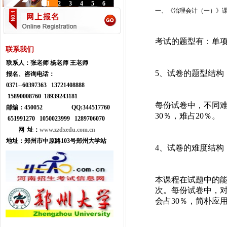
1
2
3
4
5
6
一、《治理会计（一）》
考试的题型有：单
联系我们
联系人：
张老师 杨老师 王老师
5、试卷的题型结构
报名、咨询电话：
0371--
60397363 13721408888
15890008760 18939243181
每份试卷中，不同难
邮编：450052
Q
Q:
344517760
30％，难占20％。
651991270 1050023999
1289706070
网 址：
www.zzdxedu.com.cn
地址：
郑州市中原路103号郑州大学站
4、试卷的难度结构
本课程在试题中的能
次。每份试卷中，对
会占30％，简朴应用