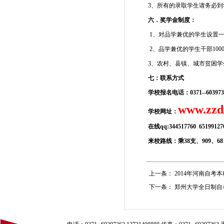
3、所有的录取学生请务必
六．奖学金制度：
1、对品学兼优的学生设置一等奖
2、品学兼优的学生干部100
3、农村、县镇、城市贫困学
七：联系方式
学校报名电话：
0371--
60397
www.zzd
学校网址：
在线qq:344517760 6519912
来校路线：乘38支、909、6
上一条：
2014年河南自考
下一条：
郑州大学全日制自