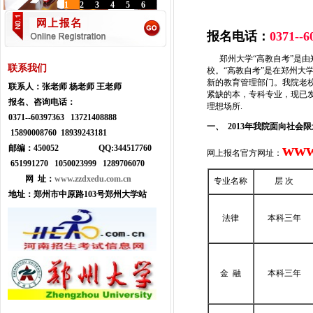
1
2
3
4
5
6
报名电话：
0371--
郑州大学“高教自考”是由
联系我们
校。“高教自考”是在郑州大
新的教育管理部门。我院老
联系人：
张老师 杨老师 王老师
紧缺的本，专科专业，现已
报名、咨询电话：
理想场所.
0371--
60397363 13721408888
一、 2013年我院面向社会
15890008760 18939243181
www
邮编：450052
Q
Q:
344517760
网上报名官方网址：
651991270 1050023999
1289706070
网 址：
www.zzdxedu.com.cn
专业名称
层 次
地址：
郑州市中原路103号郑州大学站
法律
本科三年
金 融
本科三年