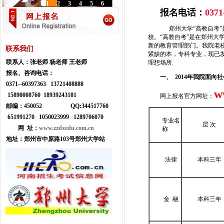
1
2
3
4
5
6
报名电话：
0371
郑州大学“高教自考”
校。“高教自考”是在郑州大
新的教育管理部门。我院老
联系我们
紧缺的本，专科专业，现已
联系人：
张老师 杨老师 王老师
理想场所.
报名、咨询电话：
一、 2014年我院面
0371--
60397363 13721408888
w
15890008760 18939243181
网上报名官方网址：
邮编：450052
Q
Q:
344517760
651991270 1050023999
1289706070
专业名
层 次
网 址：
www.zzdxedu.com.cn
称
地址：
郑州市中原路103号郑州大学站
法律
本科三年
金 融
本科三年