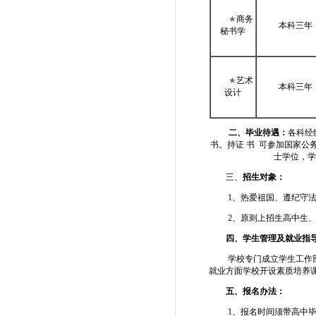
★
商务
本科三年
秘书学
★
艺术
本科三年
设计
二、毕业待遇：
各科经
书。持证 书 可参加国家公
士学位，学
三、
招生对象：
1、热爱祖国、遵纪守
2、原则上招生高中生
四、学生管理及就业指
学校专门成立学生工作
就业方面学校开设素质培养
五、报名办法：
1、报名时间须带高中毕