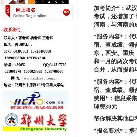
1
2
3
4
5
6
加考简介
*
：武
考试，还增加了
河南，与河南的
联系我们
*
服务内容
*
：代
联系人：
张老师 杨老师 王老师
宿、查成绩、领
报名、咨询电话：
0371--
60397363 13721408888
东，西安、重庆
15890008760 18939243181
和一月的两次考
邮编：450052
Q
Q:
344517760
合并，从而提前
651991270 1050023999
1289706070
网 址：
www.zzdxedu.com.cn
*
服务内容
*
：代
地址：
郑州市中原路103号郑州大学站
宿、查成绩、领
费用
*
：信息采
理费
30
元。
帮你解决其他自
*
报名要求
*
：携