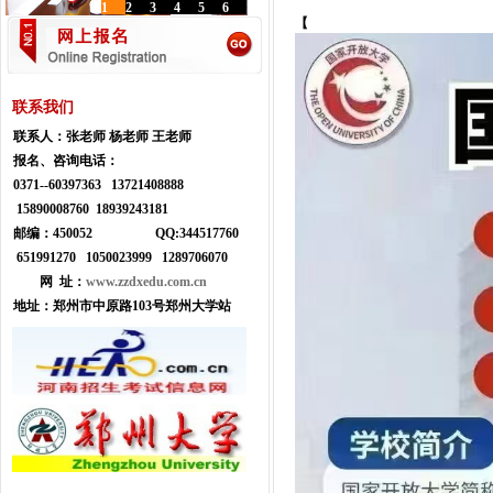
1
2
3
4
5
6
【
联系我们
联系人：
张老师 杨老师 王老师
报名、咨询电话：
0371--
60397363 13721408888
15890008760 18939243181
邮编：450052
Q
Q:
344517760
651991270 1050023999
1289706070
网 址：
www.zzdxedu.com.cn
地址：
郑州市中原路103号郑州大学站