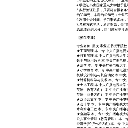
3.毕业证书上无“成人教育”、“
4.学位证书由国家重点大学授予
5.实行验证注册，只要符合报名
约3040元、本科约4260元（专
6.利用业余时间、学习形式多样
7.考核方式灵活，通过率高，每门课
总成绩达到60分，该门课程即可
【招生专业】
专业名称 层次 毕业证书授予院校
★
工商管理 本、专 中央广播电视
★
行政管理 本 中央广播电视大学
数学与应用数学 本 中央广播电视
★
法学 本、专 中央广播电视大学
★
小学教育 本、专 中央广播电视
机械设计制造与其自动化 本 中央
★
计算机科学与技术 本、专 中央
★
土木工程 本 中央广播电视大学
英语（教育方向） 本 中央广播电
英语（商务方向） 本 中央广播电
★
汉语言文学 本、专 中央广播电
★
会计学 本、专 中央广播电视大
水利水电工程 本、专 中央广播
★
金融学 本、专 中央广播电视大
公共事业管理（教育管理） 本、专
经济学(经济分析方向) 本、专 