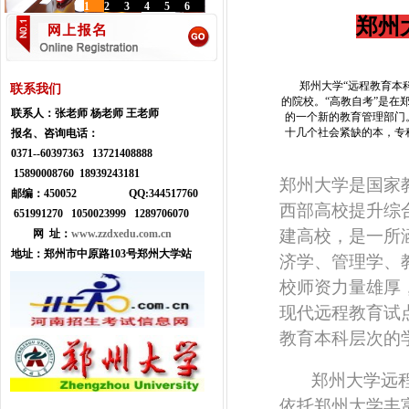
1
2
3
4
5
6
郑州
郑州大学“远程教育本科
联系我们
的院校。“高教自考”是在
联系人：
张老师 杨老师 王老师
的一个新的教育管理部门
十几个社会紧缺的本，专
报名、咨询电话：
0371--
60397363 13721408888
15890008760 18939243181
郑州大学是国家
邮编：450052
Q
Q:
344517760
西部高校提升综
651991270 1050023999
1289706070
建高校，是一所
网 址：
www.zzdxedu.com.cn
地址：
郑州市中原路103号郑州大学站
济学、管理学、
校师资力量雄厚
现代远程教育试
教育本科层次的
郑州大学远程教
依托郑州大学丰