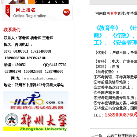
1
2
3
4
5
6
河南自考
专本
套读3年毕
《教育学》、《
联系我们
商》、《行政》
联系人：
张老师 杨老师 王老师
工》、《安全管
报名、咨询电话：
0371--
60397363 13721408888
【优势】：户籍不限，毕
15890008760 18939243181
【专科】：电大、广东开
邮编：450052
Q
Q:
344517760
【本科】：自考
651991270 1050023999
1289706070
《自考优势》：
①不考英语、不考高等数
网 址：
www.zzdxedu.com.cn
②考前通关辅导培训；
地址：
郑州市中原路103号郑州大学站
③过关率高达93%以上；
④全国户籍不限；
⑤报考期间无需专科学历
⑥专本套读最佳方案，毕
⑦毕业证书含金量高，国
158900087
TEL：
上一条：
2026年秋季国家