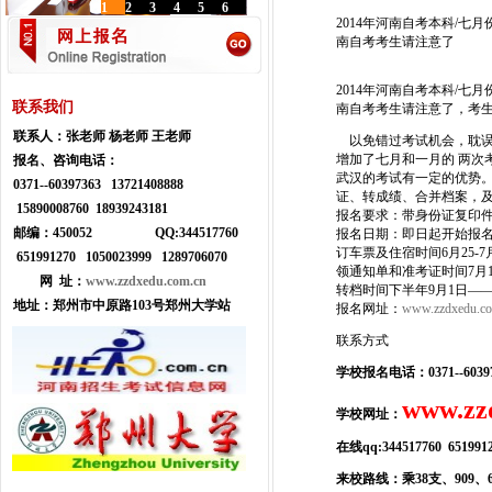
1
2
3
4
5
6
2014年河南自考本科/七
南自考考生请注意了
2014年河南自考本科/七
联系我们
南自考考生请注意了，考
联系人：
张老师 杨老师 王老师
以免错过考试机会，耽误
增加了七月和一月的 两次
报名、咨询电话：
武汉的考试有一定的优势。
0371--
60397363 13721408888
证、转成绩、合并档案，及
15890008760 18939243181
报名要求：带身份证复印件
邮编：450052
Q
Q:
344517760
报名日期：即日起开始报名，
订车票及住宿时间6月25-7
651991270 1050023999
1289706070
领通知单和准考证时间7月1
网 址：
www.zzdxedu.com.cn
转档时间下半年9月1日——7
地址：
郑州市中原路103号郑州大学站
报名网址：
www.zzdxedu.c
联系方式
学校报名电话：
0371--
6039
www.zz
学校网址：
在线qq:344517760 651991
来校路线：乘38支、909、