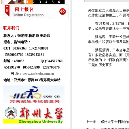
1
2
3
4
5
6
外交部发言人洪磊28日在
态作出澄清和更正，不要
有记者问，5月27日，
联系我们
史，如果有关讲话基于中
联系人：
张老师 杨老师 王老师
洪磊说，王毅外长已就日
非法侵占和窃取台湾及其
报名、咨询电话：
0371--
60397363 13721408888
洪磊强调，日本当年是接
15890008760 18939243181
言》条款必将实施。而《开
所签署的《中日联合声明》
邮编：450052
Q
Q:
344517760
二楚的历史事实。
651991270 1050023999
1289706070
网 址：
www.zzdxedu.com.cn
地址：
郑州市中原路103号郑州大学站
上一条：
郑州大学全日制自