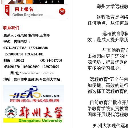
1
2
3
4
5
6
郑州大学远程教
远程教育是网
任何地点、从任何
联系我们
远程教育学院
联系人：
张老师 杨老师 王老师
效，是成人提升学
报名、咨询电话：
0371--
60397363 13721408888
与其他教育方
15890008760 18939243181
出校园向更广泛的
邮编：450052
Q
Q:
344517760
源优势，把最优秀
651991270 1050023999
1289706070
更多的学习机会。
网 址：
www.zzdxedu.com.cn
远程教育“五个任
地址：
郑州市中原路103号郑州大学站
加便捷、高效的进
都选择了远程教育
目前教育部批准开
络教育学院负责教育
国家开展现代远程教
郑州大学现代远程