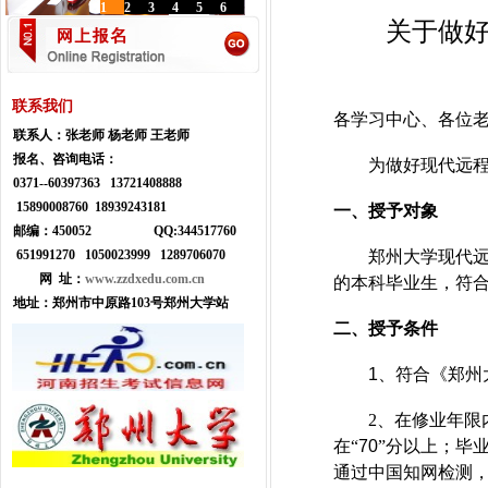
1
2
3
4
5
6
关于做好
联系我们
各学习中心、各位
联系人：
张老师 杨老师 王老师
报名、咨询电话：
为做好现代远
0371--
60397363 13721408888
15890008760 18939243181
一、
授予对象
邮编：450052
Q
Q:
344517760
郑州大学
现代
651991270 1050023999
1289706070
网 址：
www.zzdxedu.com.cn
的
本科毕业生，符
地址：
郑州市中原路103号郑州大学站
二、授予条件
1
、
符合《郑州
2
、在修业年限
在
“
70
”分以上；
毕
通过中国知网检测