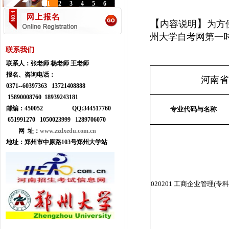
1
2
3
4
5
6
【
】
内容说明
为方
州大学自考网第一
联系我们
联系人：
张老师 杨老师 王老师
报名、咨询电话：
河南省
0371--
60397363 13721408888
15890008760 18939243181
邮编：450052
Q
Q:
344517760
专业代码与名称
651991270 1050023999
1289706070
网 址：
www.zzdxedu.com.cn
地址：
郑州市中原路103号郑州大学站
020201 工商企业管理(专科