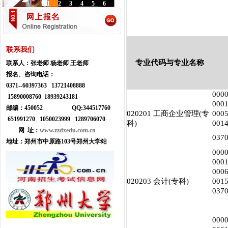
1
2
3
4
5
6
联系我们
专业代码与专业名称
联系人：
张老师 杨老师 王老师
报名、咨询电话：
0371--
60397363 13721408888
00
15890008760 18939243181
00
邮编：450052
Q
Q:
344517760
020201 工商企业管理(专
00
651991270 1050023999
1289706070
科)
00
网 址：
www.zzdxedu.com.cn
03
地址：
郑州市中原路103号郑州大学站
00
00
00
020203 会计(专科)
001
03
00